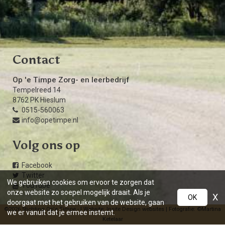
Contact
Op 'e Timpe Zorg- en leerbedrijf
Tempelreed 14
8762 PK Hieslum
0515-560063
info@opetimpe.nl
Volg ons op
Facebook
Twitter
We gebruiken cookies om ervoor te zorgen dat
YouTube
onze website zo soepel mogelijk draait. Als je
X
OK
doorgaat met het gebruiken van de website, gaan
©2026 Stichting Op'e Timpe - | Website:
Insite Design websites
| Fotografie: ©
Martina
we er vanuit dat je ermee instemt.
Ketelaar