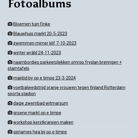
Fotoalbums
Bloemen tuin Finke
Blauwhuis markt 20-5-2023
zwemmen mirner klif 7-10-2023
winter wrâld 24-11-2023
naambordjes parkeerplekken omrop fryslan brenngen +
stamtafels
maiitiid by op e timpe 23-3-2024
voetbalwedstrijd oranje vrouwen tegen finland Rotterdam
sporta stadion
dagje zwembad witmarsum
groene markt op e timpe
workshop kerstkransen maken
opnames hea bij op e timpe