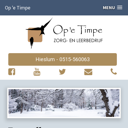
Op 'e Timpe
MENU
Hieslum - 0515-560063