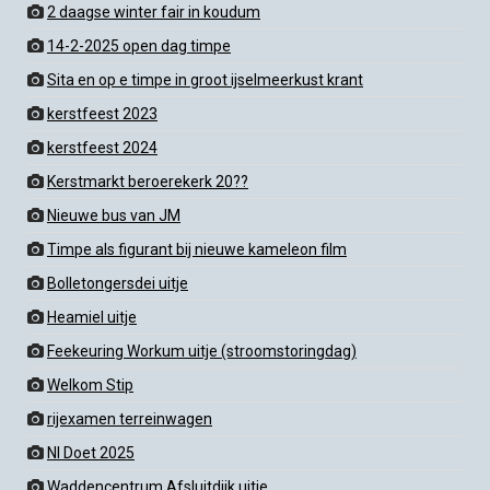
2 daagse winter fair in koudum
14-2-2025 open dag timpe
Sita en op e timpe in groot ijselmeerkust krant
kerstfeest 2023
kerstfeest 2024
Kerstmarkt beroerekerk 20??
Nieuwe bus van JM
Timpe als figurant bij nieuwe kameleon film
Bolletongersdei uitje
Heamiel uitje
Feekeuring Workum uitje (stroomstoringdag)
Welkom Stip
rijexamen terreinwagen
Nl Doet 2025
Waddencentrum Afsluitdijk uitje